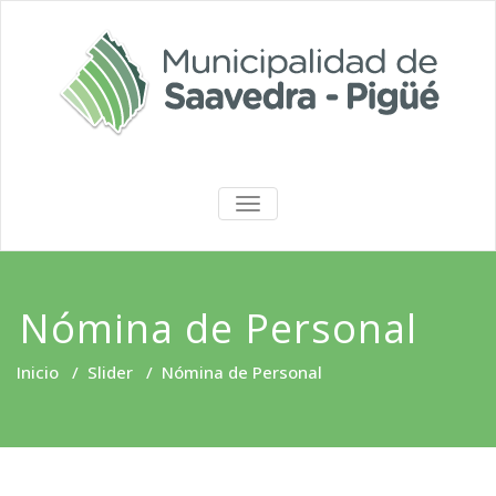
Saltar
al
contenido
Portal de
ALTERNAR
LA
Transparencia
NAVEGACIÓN
Nómina de Personal
Inicio
/
Slider
/
Nómina de Personal