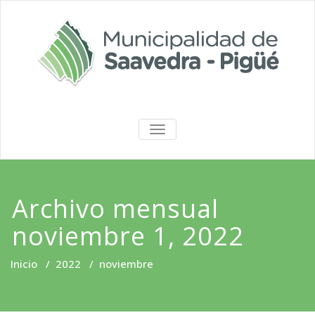
Saltar
al
contenido
Portal de
ALTERNAR
LA
Transparencia
NAVEGACIÓN
Archivo mensual
noviembre 1, 2022
Inicio
/
2022
/
noviembre