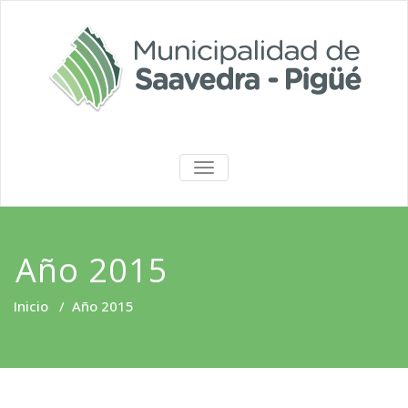
Saltar
al
contenido
Portal de
ALTERNAR
LA
Transparencia
NAVEGACIÓN
Año 2015
Inicio
/
Año 2015