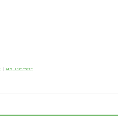
e
|
4to. Trimestre