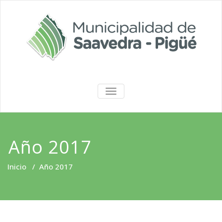
Saltar
al
contenido
Portal de
ALTERNAR
LA
Transparencia
NAVEGACIÓN
Año 2017
Inicio
/
Año 2017