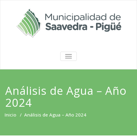
Saltar
al
contenido
Portal de
ALTERNAR
LA
Transparencia
NAVEGACIÓN
Análisis de Agua – Año
2024
Inicio
/
Análisis de Agua – Año 2024