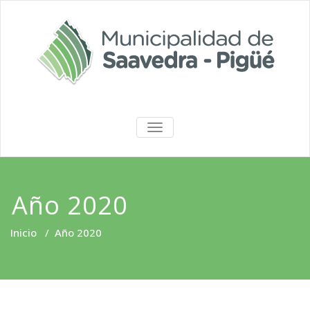
Saltar
al
contenido
Portal de
ALTERNAR
LA
Transparencia
NAVEGACIÓN
Año 2020
Inicio
/
Año 2020